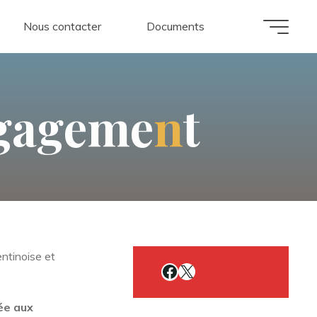
Nous contacter
Documents
g
a
g
e
m
e
n
t
ntinoise et
Facebook
X
ée aux