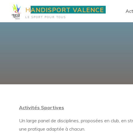
Aller
HANDISPORT VALENCE
Act
au
LE SPORT POUR TOUS
contenu
Activités Sportives
Un large panel de disciplines, proposées en club, en st
une pratique adaptée à chacun.