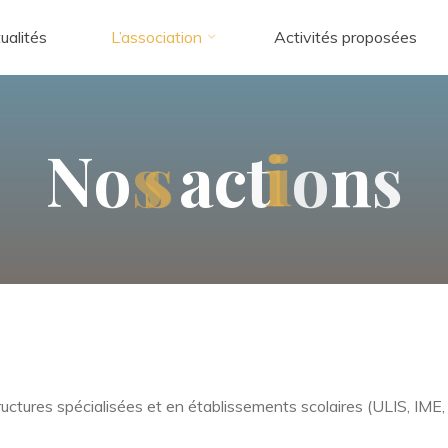
ualités
L’association
Activités proposées
N
o
s
s
a
c
t
i
i
o
n
s
ructures spécialisées et en établissements scolaires (ULIS, IME,