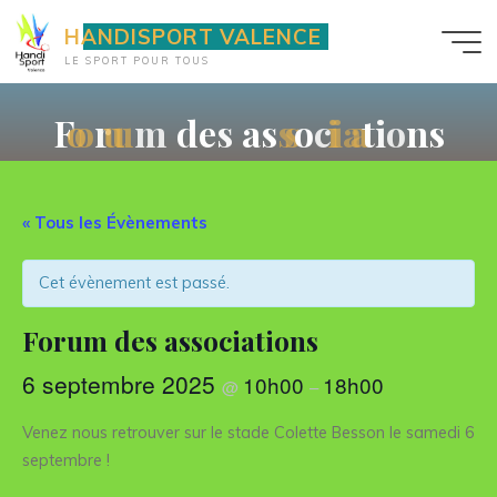
Aller
HANDISPORT VALENCE
au
LE SPORT POUR TOUS
contenu
F
o
o
r
u
u
m
d
e
s
a
s
s
s
o
c
i
i
a
a
t
i
o
n
s
« Tous les Évènements
Cet évènement est passé.
Forum des associations
6 septembre 2025
10h00
18h00
@
–
Venez nous retrouver sur le stade Colette Besson le samedi 6
septembre !