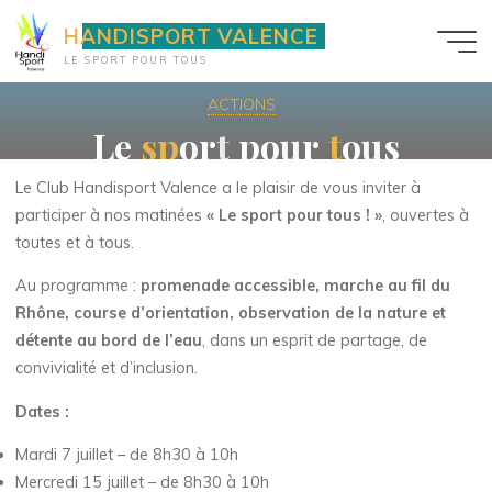
Aller
HANDISPORT VALENCE
au
LE SPORT POUR TOUS
contenu
ACTIONS
L
e
s
s
p
p
o
r
t
p
o
u
r
t
t
o
u
s
Le Club Handisport Valence a le plaisir de vous inviter à
participer à nos matinées
« Le sport pour tous ! »
, ouvertes à
toutes et à tous.
Au programme :
promenade accessible, marche au fil du
Rhône, course d’orientation, observation de la nature et
détente au bord de l’eau
, dans un esprit de partage, de
convivialité et d’inclusion.
Dates :
Mardi 7 juillet – de 8h30 à 10h
Mercredi 15 juillet – de 8h30 à 10h