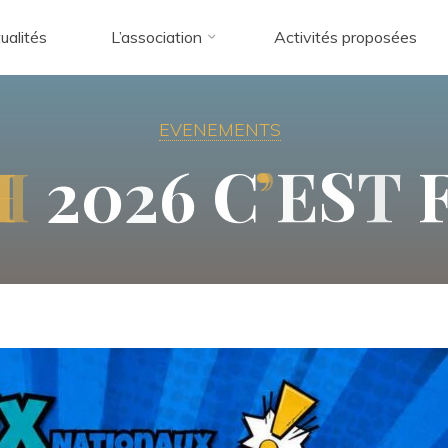
ualités
L’association
Activités proposées
EVENEMENTS
H
2
0
2
6
C
’
E
S
T