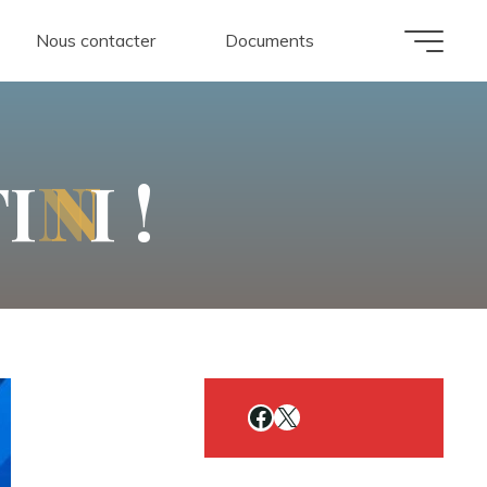
Nous contacter
Documents
F
I
N
I
!
Facebook
X